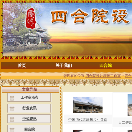
首页
关于我们
四合院
您现在的位置:
四合院设计庆德工作室
>
四合
文章导航
工作室动态
行业资讯
中式资讯
中国历代古建筑尺寸寻踪
大二进四
四合院