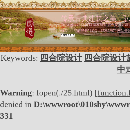
传承古典建筑之美，
Copyrights 2012-2013 版权所有 四合院设计庆
电 话：13501374851 QQ：172878972
网站管
Keywords:
四合院设计
四合院设计
中
Warning
: fopen(./25.html) [
function.
denied in
D:\wwwroot\010shy\wwwro
331