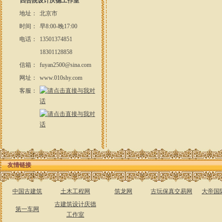
四合院设计庆德工作室
地址：
北京市
时间：
早8:00-晚17:00
电话：
13501374851
18301128858
信箱：
fuyan2500@sina.com
网址：
www.010shy.com
客服：
友情链接
中国古建筑
土木工程网
筑龙网
古玩保真交易网
大帝国
古建筑设计庆德
第一车网
工作室