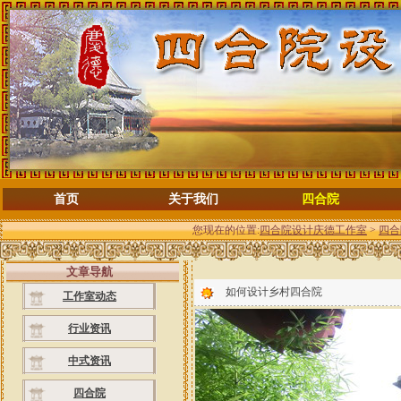
首页
关于我们
四合院
您现在的位置:
四合院设计庆德工作室
>
四合
文章导航
如何设计乡村四合院
工作室动态
行业资讯
中式资讯
四合院