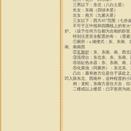
三男以下：东北（八白土星）
长女：东南（四绿木星）
次女：南方（九紫火星）
三女以下：西方45°范围（七赤
不可于正中线和四隅线上的有火气
炉。（设于任何方位都为吉相的卧室
特别注意安全配置的有：（需避
①厕所：a.储便式：东、东南、北
南、南南西
②
瓦斯炉
：东、东南、南、西北
③流理台：东北东、东、东南、
④浴缸热水器：东、东南、南、
⑤化粪池（同厕所）：东北东、
凸出：最有效方位是住于该处之人
凹入除东北、西南外，这种程度的小
例：龙蛇，东南方居住大吉，但
二楼或以上楼层：凸字形房为凶。