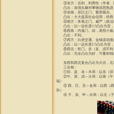
③东方：吉利，利男性（学者、
凸出：加强头脑对事物深思熟虑，
④东南：辰巳之门。繁荣最吉。
凸出：大大提高社会信用，经商
⑤南方：朱雀之门。威严（政治家
凸出：以一边长度1/3凸出为宜，
⑥西南：内鬼门。凶，易招小偷
凸出：不利。
⑦西方：白虎交通。金钱流动激烈
凸出：以一边长度1/3凸出为宜，
⑧西北：乾门。吉（亥、戌不利）
凸出：完全凸出为好，可蓄积钱财
东西和西北复合凸出为大吉，北
三合相：
①卯、亥、未～木局：以东（卯）
②午、寅、戌～火局：以南（午）
福）
③ 酉、巳、丑～金局：以西（酉）
孙）
④ 子、辰、申～水局：以北（子