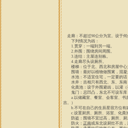
走廊：不超过90公分为宜。设于何
下列情况为凶：
1.贯穿：一端到另一端。
2.外围：围绕房间周围。
3.连结：主屋连别栋。
4.走廊尽头设厕所。
楼梯：位于北、西北和房屋中心大
围墙：最好以植物做围篱，混凝土最
水池：不适宜住宅，一定要的话，
水井：吉相只有西北、东、东南，
化粪池：设于外围避凶，以灌（
鬼门：忌凹凸，东北不可设车库，
a.以储藏室、餐室、会客室、书房
吉。）
b.不可在自己的生辰星宿方位有
c.设置厨房、厕所、浴室、化粪
防盗：围墙不宜过高，厕所、厨房
防火：
正南
或东北设厨灶不吉，