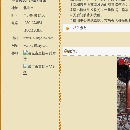
四合院设计庆德工作室
4.南和东两面或南和西面有道路连通为
地址：
北京市
5.草木植物生长良好，土质湿润、紧凑
6.无后门的家列为凶。
时间：
早8:00-晚17:00
7.住宅中心做成庭院，对所有人都是凶
电话：
13501374851
相关参数
18301128858
信箱：
fuyan2500@sina.com
网址：
www.010shy.com
详细介绍
客服：