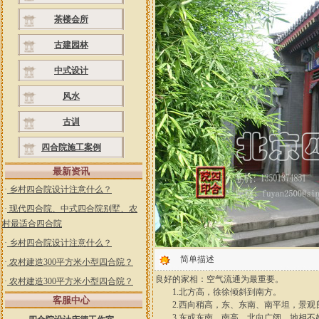
茶楼会所
古建园林
中式设计
风水
古训
四合院施工案例
最新资讯
·
乡村四合院设计注意什么？
·
现代四合院、中式四合院别墅、农
村最适合四合院
·
乡村四合院设计注意什么？
简单描述
·
农村建造300平方米小型四合院？
良好的家相：空气流通为最重要。
·
农村建造300平方米小型四合院？
1.北方高，徐徐倾斜到南方。
客服中心
2.西向稍高，东、东南、南平坦，景观
3.东或东南、南高，北向广阔，地相不