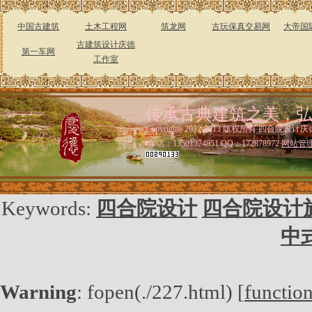
中国古建筑
土木工程网
筑龙网
古玩保真交易网
大帝国
古建筑设计庆德
第一车网
工作室
传承古典建筑之美，
Copyrights 2012-2013 版权所有 四合院设计庆
电 话：13501374851 QQ：172878972
网站管
Keywords:
四合院设计
四合院设计
中
Warning
: fopen(./227.html) [
functio