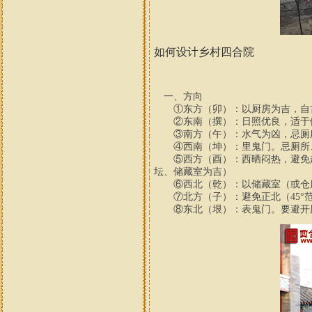
如何设计乡村四合院
一、方向
①东方（卯）：以厨房为吉，自古
②东南（撰）：日照优良，适于做
③南方（午）：水气为凶，忌厕所
④西南（坤）：里鬼门。忌厕所
⑤西方（酉）：西晒闷热，避免起
坛、储藏室为吉）
⑥西北（乾）：以储藏室（或仓库
⑦北方（子）：避免正北（45°范
⑧东北（垠）：表鬼门。要避开厕