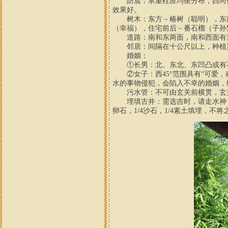
防震：承重柱应均衡分布，西向偏
效果好。
树木：东方－椿树（聪明），东南
（幸福），住宅前后－番石榴（子孙
道路：南和东两面，南和西面有道
邻居：间隔在十公尺以上，种植罗
婚姻：
①长男：北、东北、东凹凸或有不
②女子：西45°范围具有“可爱，欢
水的事物侵犯，会陷入不幸的婚姻，
污水管：不可由玄关前横贯，玄关
埋填古井：需选吉时，请走水神，汲
卵石，1/4沙石，1/4素土填埋，不