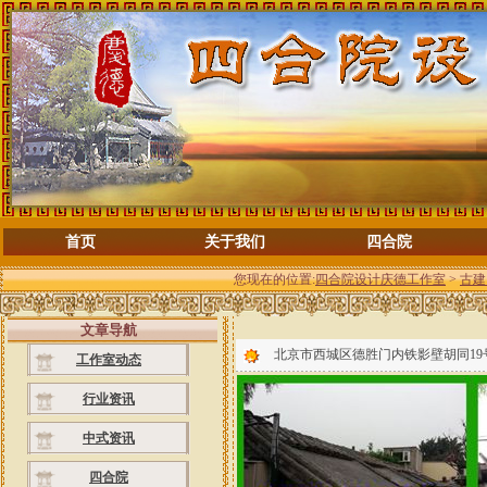
首页
关于我们
四合院
您现在的位置:
四合院设计庆德工作室
>
古建
文章导航
北京市西城区德胜门内铁影壁胡同1
工作室动态
行业资讯
中式资讯
四合院