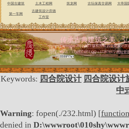
中国古建筑
土木工程网
筑龙网
古玩保真交易网
大帝国
古建筑设计庆德
第一车网
工作室
传承古典建筑之美，
Copyrights 2012-2013 版权所有 四合院设计庆
电 话：13501374851 QQ：172878972
网站管
Keywords:
四合院设计
四合院设计
中
Warning
: fopen(./232.html) [
functio
denied in
D:\wwwroot\010shy\wwwro