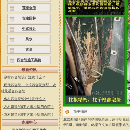
茶楼会所
古建园林
中式设计
风水
古训
四合院施工案例
最新资讯
·
乡村四合院设计注意什么？
·
现代四合院、中式四合院别墅、农
村最适合四合院
·
乡村四合院设计注意什么？
·
农村建造300平方米小型四合院？
简单描述
·
农村建造300平方米小型四合院？
北京西城区德内的护国德胜庵，建于明嘉靖
客服中心
侧6间，南侧6间。此遗存文物古建筑形式