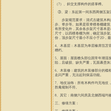
（
7
）、斜交支撑构件的搭掌榫
。
③、梁：东起第一间东西两侧五架
步架
规范要求
：清式古建筑木构
步、脊步等。如果是双脊檩卷棚建筑
有所变化外，其余各步架尺寸基本是
尺寸，以四檩卷棚为例，确定顶步架
份，顶步架尺寸最小不应小于
2D
，最
4
、木基层：木基层为单层椽席箔苫
糟朽。
5
、屋面：屋面檐头部位因常年潮湿
陷，且破损、缺失严重，瓦面裹垄灰
6
、木装修：
建筑的木装修部分的
槛
走闪严重，无法起到保温功能。
7
、地仗油饰：所有木构件均无地仗
胜庵规制不符。
8
、其它：南侧六间房及北侧西端均
三、修缮方案：