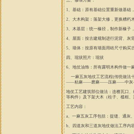
三、修缮方案：
1
、基础：原有基础位置重新做基础
2
、大木构架：落架大修，更换糟朽
3
、木基层：统一椽径，制作新椽子
4
、屋面：按古建规制进行泥背、灰
5
、墙体：按原有墙面用砖尺寸购买
四、现状照片：现状
6
、地仗油饰：所有露明木构件做一
一麻五灰地仗工艺流程
(
传统做法
——粘麻——磨麻——压麻——中灰
地仗工艺建筑部位做法：连檐瓦口、
等构件）及下架大木（柱子、槛框、
工艺内容：
a
、一麻五灰工序包括：捉缝、通灰
b
、四道灰和三道灰地仗做法工序内