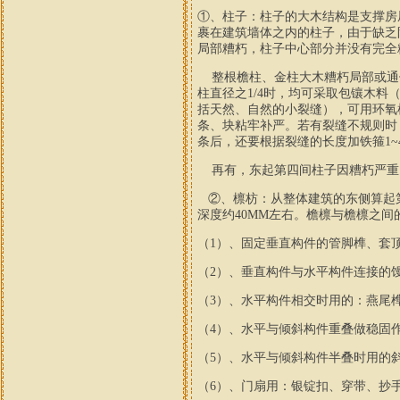
①、柱子：柱子
的
大木结构是支撑房
裹在建筑墙体之内的柱子，由于缺乏
局部糟朽，柱子中心部分并没有完全
整根檐
柱、金柱大木糟朽局部或通
柱
直径
之
1/4
时，
均可
采取包镶
木料
括天然
、自然的
小裂缝），可用环氧
条
、块
粘牢补严。
若有
裂缝不规则
时
条后，还要根据裂缝的长度加铁箍
1~
再有，
东起第四间柱子因糟朽严重
②、檩枋：
从整体建筑的东侧算
起
深度约
40MM
左右
。檐
檩与
檐
檩之间
（
1
）、固定垂直构件的管脚榫、套
（
2
）、垂直构件与水平构件连接的
（
3
）、水平构件相交时用的：燕尾
（
4
）、水平与倾斜构件重叠做稳固
（
5
）、水平与倾斜构件半叠时用的
（
6
）、门扇用：银锭扣、穿带、抄