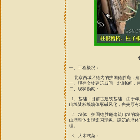
一、工程概况：
北京西城区德内的
护国德胜庵，建
一。现存文物建筑
12
间，北侧
6
间，
二、现状勘察：
1
、基础：
目前古建筑基础，由于年
山墙陡板墙墙体酥碱风化，丧失原有
2
、墙体：护国德胜庵
建筑山墙的
墙
山墙整体
出现
歪闪
现象
。
建筑的墙体
理。
3
、大木构架：