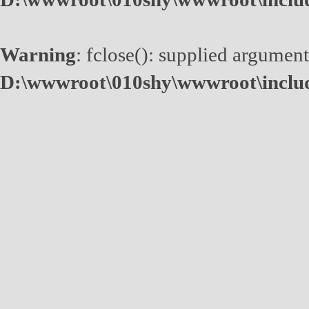
Warning
: fclose(): supplied argument
D:\wwwroot\010shy\wwwroot\inclu