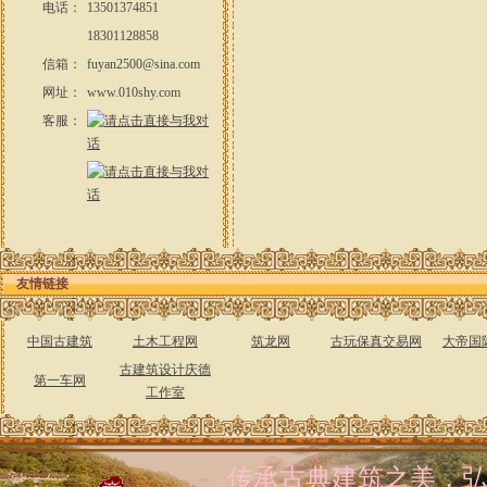
电话：
13501374851
18301128858
信箱：
fuyan2500@sina.com
网址：
www.010shy.com
客服：
友情链接
中国古建筑
土木工程网
筑龙网
古玩保真交易网
大帝国
古建筑设计庆德
第一车网
工作室
传承古典建筑之美，