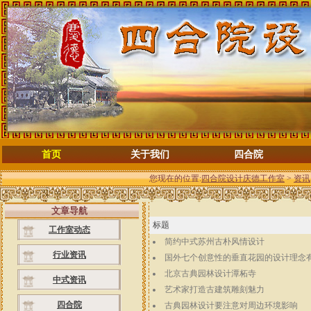
首页
关于我们
四合院
您现在的位置:
四合院设计庆德工作室
>
资讯
文章导航
标题
工作室动态
简约中式苏州古朴风情设计
行业资讯
国外七个创意性的垂直花园的设计理念有
北京古典园林设计潭柘寺
中式资讯
艺术家打造古建筑雕刻魅力
四合院
古典园林设计要注意对周边环境影响