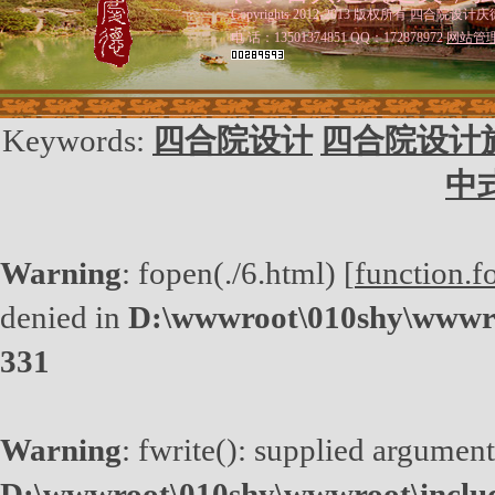
Copyrights 2012-2013 版权所有 四合院设计庆
电 话：13501374851 QQ：172878972
网站管
Keywords:
四合院设计
四合院设计
中
Warning
: fopen(./6.html) [
function.f
denied in
D:\wwwroot\010shy\wwwro
331
Warning
: fwrite(): supplied argument
D:\wwwroot\010shy\wwwroot\inclu