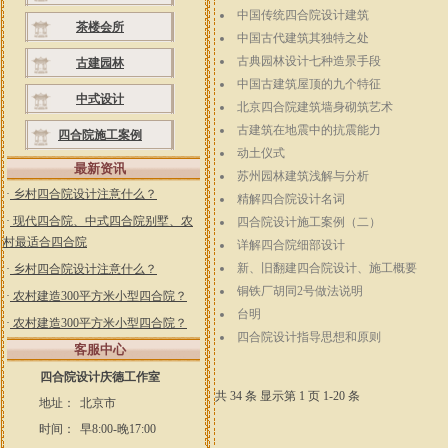
中国传统四合院设计建筑
茶楼会所
中国古代建筑其独特之处
古典园林设计七种造景手段
古建园林
中国古建筑屋顶的九个特征
中式设计
北京四合院建筑墙身砌筑艺术
古建筑在地震中的抗震能力
四合院施工案例
动土仪式
最新资讯
苏州园林建筑浅解与分析
·
乡村四合院设计注意什么？
精解四合院设计名词
·
现代四合院、中式四合院别墅、农
四合院设计施工案例（二）
村最适合四合院
详解四合院细部设计
新、旧翻建四合院设计、施工概要
·
乡村四合院设计注意什么？
铜铁厂胡同2号做法说明
·
农村建造300平方米小型四合院？
台明
·
农村建造300平方米小型四合院？
四合院设计指导思想和原则
客服中心
四合院设计庆德工作室
共 34 条 显示第 1 页 1-20 条
地址：
北京市
时间：
早8:00-晚17:00