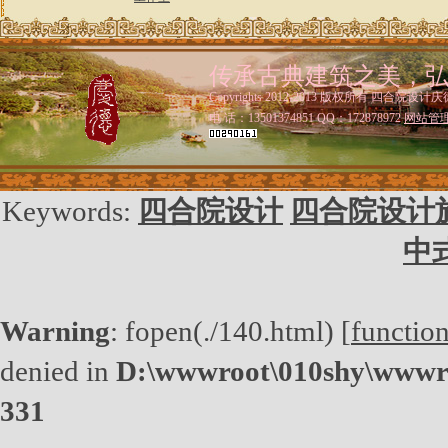
传承古典建筑之美，
Copyrights 2012-2013 版权所有 四合院设计庆
电 话：13501374851 QQ：172878972
网站管
Keywords:
四合院设计
四合院设计
中
Warning
: fopen(./140.html) [
functio
denied in
D:\wwwroot\010shy\wwwro
331