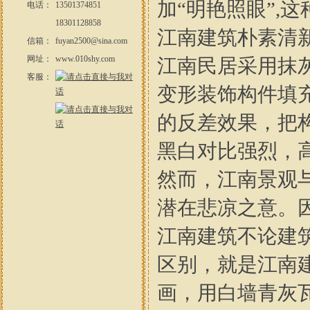
加“明艳照眼”,
电话：
13501374851
18301128858
江南建筑朴素清
信箱：
fuyan2500@sina.com
网址：
www.010shy.com
江南民居采用抹
客服：
变形装饰构件填
的反差效果，把
黑白对比强烈，
然而，江南景观
潜在悲凉之意。
江南建筑不论建
区别，就是江南
画，用白墙青灰