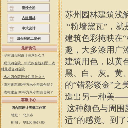
茶楼会所
苏州园林建筑浅
古建园林
“粉墙黛瓦”，
中式设计
建筑色彩掩映在
四合院施工案例
趣，大多漆用广漆
最新资讯
·
乡村四合院设计注意什么？
建筑用色，以黄
·
现代四合院、中式四合院别墅、农
村最适合四合院
黑、白、灰。黄
·
乡村四合院设计注意什么？
的“错彩镂金”
·
农村建造300平方米小型四合院？
·
农村建造300平方米小型四合院？
造出另一种美—
客服中心
这种颜色与周围
四合院设计庆德工作室
地址：
北京市
适”的感觉。到
时间：
早8:00-晚17:00