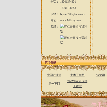
电话：
13501374851
18301128858
信箱：
fuyan2500@sina.com
网址：
www.010shy.com
客服：
友情链接
中国古建筑
土木工程网
筑龙网
古建筑设计庆德
第一车网
工作室
传承