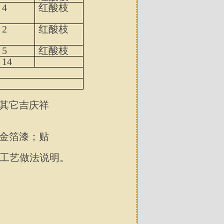
4
红酸枝
2
红酸枝
5
红酸枝
14
其它吉庆祥
。
金箔漆；贴
统工艺做法说明。