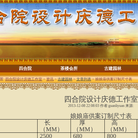
四合院
茶楼会所
古建园林
置:
四合院设计庆德工作室
>
资讯
>
古建园林
>
文章列表
> 娘娘庙供案订制尺寸表
四合院设计庆德工作室
2013-12-08 22:08:03 作者:guanliyuan 来源:
娘娘庙供案订制尺寸表
长
厚
高
（
MM
）
（
MM
）
（
MM
）
2500
680
800