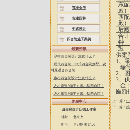
东配
茶楼会所
殿）
西配
古建园林
殿）
后殿
中式设计
合计
四合院施工案例
钟
鼓
最新资讯
供案
·
乡村四合院设计注意什么？
1、
·
现代四合院、中式四合院别墅、农
瑞
村最适合四合院
2
、
·
乡村四合院设计注意什么？
3
、
金
·
农村建造300平方米小型四合院？
匾额
·
农村建造300平方米小型四合院？
上一篇：
中
客服中心
下一篇：
娘
四合院设计庆德工作室
地址：
北京市
时间：
早8:00-晚17:00