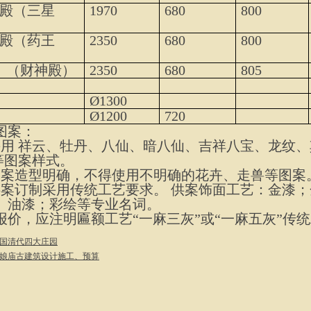
殿（三星
1970
680
800
殿（药王
2350
680
800
（财神殿）
2350
680
805
Ø
1300
Ø
1200
720
图案：
采用
祥云、牡丹、八仙、暗八仙、吉祥八宝、龙纹、
等图案样式。
图案造型明确，不得使用不明确的花卉、走兽等图案
供案订制采用传统工艺要求。
供案饰面工艺：金漆；
；
油漆；彩绘等专业名词。
报价，应注明匾额工艺“一麻三灰”或“一麻五灰”传
国清代四大庄园
娘庙古建筑设计施工、预算