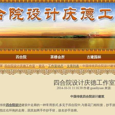
四合院
茶楼会所
古建园林
置:
四合院设计庆德工作室
>
资讯
>
工作室动态
>
文章列表
> 中国传统四合院设计建
四合院设计庆德工作室
2014-10-31 11:16:39 作者:guanliyuan 来源:
中国传统四合院设计建筑
传统
四合院设计
建筑中走廊的一种常用形式.多见于四合院中,与垂花门相衔接，抄手
指左右环抱的走廊，因其如两手作抄手状，故名抄手游廊。