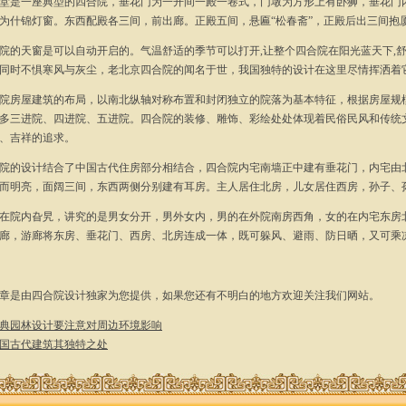
是一座典型的四合院，垂花门为一开间一殿一卷式，门墩为方形上有卧狮，垂花门内
为什锦灯窗。东西配殿各三间，前出廊。正殿五间，悬匾“松春斋”，正殿后出三间抱
天窗是可以自动开启的。气温舒适的季节可以打开,让整个四合院在阳光蓝天下,舒适
同时不惧寒风与灰尘，老北京四合院的闻名于世，我国独特的设计在这里尽情挥洒着
房屋建筑的布局，以南北纵轴对称布置和封闭独立的院落为基本特征，根据房屋规模
多三进院、四进院、五进院。四合院的装修、雕饰、彩绘处处体现着民俗民风和传统
、吉祥的追求。
的设计结合了中国古代住房部分相结合，四合院内宅南墙正中建有垂花门，内宅由北
而明亮，面阔三间，东西两侧分别建有耳房。主人居住北房，儿女居住西房，孙子、
院内旮旯，讲究的是男女分开，男外女内，男的在外院南房西角，女的在内宅东房北
廊，游廊将东房、垂花门、西房、北房连成一体，既可躲风、避雨、防日晒，又可乘
是由四合院设计独家为您提供，如果您还有不明白的地方欢迎关注我们网站。
典园林设计要注意对周边环境影响
国古代建筑其独特之处