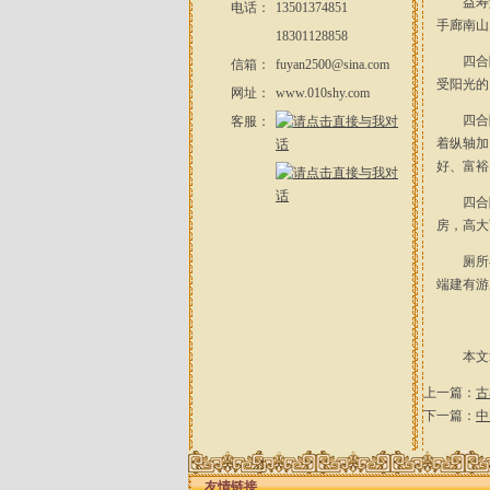
益寿堂
电话：
13501374851
手廊南山
18301128858
四合院的
信箱：
fuyan2500@sina.com
受阳光的
网址：
www.010shy.com
四合院
客服：
着纵轴加
好、富裕
四合院
房，高大
厕所在
端建有游
本文章
上一篇：
古
下一篇：
中
友情链接