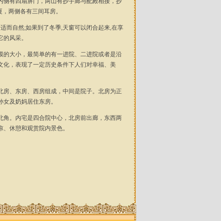
侧有四扇屏门，两山有抄手廊与配殿相接，抄
厦，两侧各有三间耳房。
而自然;如果到了冬季,天窗可以闭合起来,在享
它的风采。
的大小，最简单的有一进院、二进院或者是沿
文化，表现了一定历史条件下人们对幸福、美
房、东房、西房组成，中间是院子。北房为正
孙女及奶妈居住东房。
角。内宅是四合院中心，北房前出廊，东西两
凉、休憩和观赏院内景色。