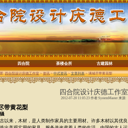
四合院
茶楼会所
古建园林
置:
四合院设计庆德工作室
>
资讯
>
中式资讯
>
文章列表
> 满城尽带黄花梨
四合院设计庆德工作室
2012-07-20 11:05:23 作者:SystemMaster 来源:
尽带黄花梨
骚
以来，木材，是人类制作家具的主要用材。许多木材以其优良
造出美观实用的家具，服务并改变着人类的生活。中国的古人运