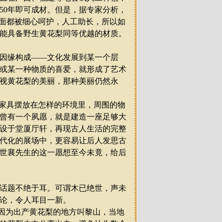
50
年即可成材。但是，据专家分析，
面都被细心呵护，人工助长，所以如
能具备野生黄花梨同等优越的材质。
因缘构成
——
文化发展到某一个层
或某一种物质的喜爱，就形成了艺术
视黄花梨的美丽，那种美丽仍然永
家具摆放在怎样的环境里，周围的物
曾有一个夙愿，就是建造一座足够大
设于堂厦厅轩，再现古人生活的完整
代化的展场中，更容易让后人发思古
世襄先生的这一愿想至今未竟，给后
话题不绝于耳。可谓木已绝世，声未
论，令人耳目一新。
因为出产黄花梨的地方叫黎山，当地