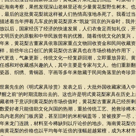
赴海南考察，果然发现深山老林里还有少量黄花梨野生树木。也
，最后的这批黄花梨就这样被人们热情高涨地杀死了。我看过当
描述着当年押着几车皮的黄花梨原木
“
凯旋
”
回京的兴奋时，我并
放以后，国家经历了经济的快速发展，人们衣食足而知礼仪，开
文明历史的原貌和中华民族曾有的优雅。随着传统文化的复兴，
年来，黄花梨古董家具依靠国家重点文物回收资金和民间收藏资
样，前些年出口创汇的黄花梨仿古家具也在市场价格的作用下，
更迭，气象更新，传统文化一经复辟回潮，立即重放异彩。黄
任感和对收藏感兴趣的人，其中主要是专家与文人。他们重新翻
瓷器、织绣、青铜器、字画等多年来散藏于民间角落里的奇珍异
襄先生的《明式家具珍赏》发表之后，大批外国收藏家涌入中
梦醒之前
”
的时期流散出去的。这也许是明式黄花梨家具在历史上
藏者终于意识到黄花梨的市场价值时，黄花梨古董家具已经所剩
数爱好者只能借助文化兴国的热潮，重拾传统工艺、抢救珍稀木
岛内老房的门板房梁，甚至旧时的米柜锅盖等，皆被搜罗一尽，
年来龙门连跳，材料至今稀缺到以斤论价的地步。海南黄花梨仿
南黄花梨的价格也以平均每年近倍的涨幅超越紫檀，成为木材市