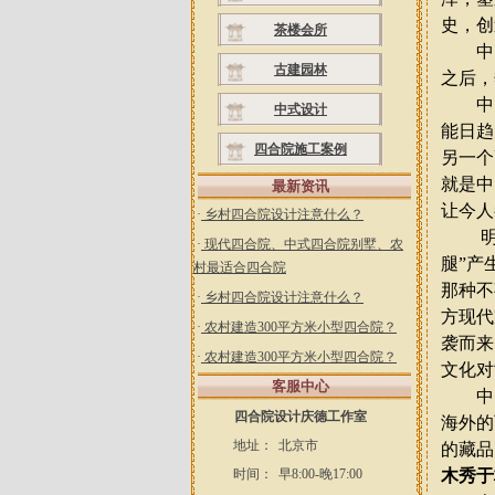
史，创
茶楼会所
中国
古建园林
之后，
中国
中式设计
能日趋
四合院施工案例
另一个
就是中
最新资讯
让今人
·
乡村四合院设计注意什么？
明式
·
现代四合院、中式四合院别墅、农
腿
”
产
村最适合四合院
那种不
·
乡村四合院设计注意什么？
方现代
·
农村建造300平方米小型四合院？
袭而来
·
农村建造300平方米小型四合院？
文化对
客服中心
中国
四合院设计庆德工作室
海外的
地址：
北京市
的藏品
时间：
早8:00-晚17:00
木秀于