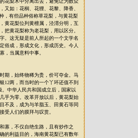
的花梨木中分离出去，避免让为数众
，又如：花榈、花狸、花黎、降香、
种，有些品种俗称草花梨，与黄花梨
，黄花梨位列黄檀属，泾渭分明，互
，把黄花梨称为老花梨，用以区分。
字。这无疑是前人所起的一个文学名
定俗成，形成文化，形成历史。今人
寡，当属意料中事。
时期，始终物稀为贵，价可夺金。马
银
12
两，而当时的一个丫环还值不到
极。中华人民共和国成立后，国家以
几乎为零。改革开放以后，黄花梨始
目不及，成为与羊脂玉、田黄石等同
接受人们的膜拜与叹赏。
和寡，不仅自绝生路，且有炒作之
确的利益目的，海南黄花梨已有数年