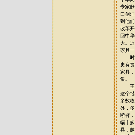
专家赶
口创汇
到他们
改革开
回中华
大。近
家具一
时代
史有责
家具，
集。
王世
这个
“
多数收
外，多
断臂，
幅十多
具，越