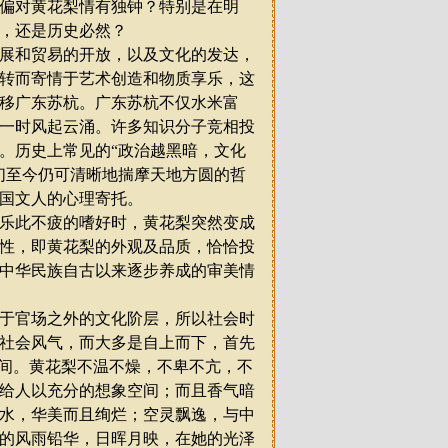
偏对黄花梨情有独钟？特别是在明
，还是历史必然？
展和贸易的开放，以及文化的发达，
转而寄情于艺术创造和物质享乐，这
移广东苏杭。广东苏杭不仅水米富
一时风起云涌。许多知识分子竞相投
。历史上常见的
“
政治越黑暗，文化
们至今仍可清晰地揣摩天地方圆的哲
国文人的心理寄托。
乐此不疲的嗜好时，黄花梨突然变成
性，即黄花梨的外观及品质，恰恰投
中华民族自古以来逐步养成的审美情
于官场之外的文化阶层，所以社会时
社会风气，而大多是自上而下，首先
间。黄花梨不温不燥，不卑不亢，不
给人以充分的想象空间；而且香气暗
水，华美而且绚烂；空灵飘逸，与中
的风雨铅华，日晖月映，在她的光泽