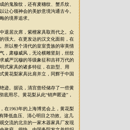
成的鬼脸纹，还有麦穗纹、蟹爪纹、
以让心领神会的美妙意境沟通古今。
晦的境界追求。
中退居次席，紫檀家具取而代之。众
的强大。在更发达的汉文化面前，在
。所以整个清代的皇室贵族的审美情
气，肃穆威风，无论横雕竖刻，丝纹
求威严沉穆的等级象征和吉祥万代的
明式家具的诸多特征，在款型、用
式黄花梨家具比肩并立，同辉于中国
绝迹。据说，清宫曾经储存了一些黄
彻底用尽。黄花梨从此
“
销声匿迹
”
，
，在
1963
年的上海博览会上，黄花梨
有降低血压、清心明目之功效。这几
观交流的北京的一家木器家具厂发现
央政府。很快，由国务院发文并组织