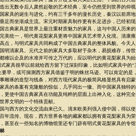
造出无数令后人肃然起敬的艺术经典，至今仍然受到世界的仰视
家具的诞生与进化，约有三千多年的漫长历史，秦汉以前席地
垂足而坐渐成主流。宋元时期家具制作更有长足进步，已经初现
古典家具是世界上最注重材质魅力的家具，这与中国人历来的
完美统一，明代黄花梨家具更将中国家具艺术带入化境。清康雍
高点，与明式家具共同构成了中国古典家具的整体风貌。今天人
国明清家具。元代之前的家具大多取材于杂木，易损难存，传世
都难以企及的水准并可传之万代的，应以明代的黄花梨家具为始
家具很早以前就给西方留下过深刻印象，比如明式家具中的
“
生要早，或可揣测西方家具借鉴于明的蛛丝马迹。可以肯定的是
事雕琢的造型与线条，对西方现代家具的极简风格显然具有启蒙
家具的条案有克隆般的惊似，几乎同出一辙。而中国家具独特的
，更使中国古典家具在功能及纯粹的层面上出神入化，这种完全
世界文明的一个特殊贡献。
与西方的文化交流由来已久。清末欧美列强入侵中国，得以使
百年流传。现在，西方世界各地的藏家都以拥有黄花梨家具为荣
，甚至在一些知名的博物馆里还专门辟有明式黄花梨家具的专馆
林