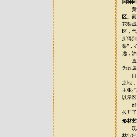
同种同
黄花
区。而
花梨成
区，气
所得到
梨
”
，
远，油
直到
为五属
自古
之地，
主张把
以示区
好在
拉开了
形材艺
现在
林业部