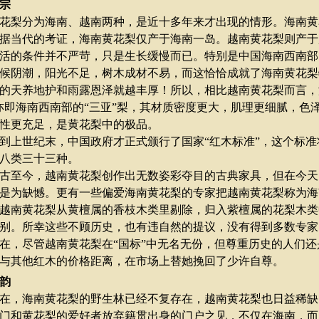
宗
梨分为海南、越南两种，是近十多年来才出现的情形。海南黄
据当代的考证，海南黄花梨仅产于海南一岛。越南黄花梨则产于
活的条件并不严苛，只是生长缓慢而已。特别是中国海南西南部
候阴潮，阳光不足，树木成材不易，而这恰恰成就了海南黄花梨
的天养地护和雨露恩泽就越丰厚！所以，相比越南黄花梨而言，
亦即海南西南部的
“
三亚
”
梨，其材质密度更大，肌理更细腻，色
性更充足，是黄花梨中的极品。
上世纪末，中国政府才正式颁行了国家
“
红木标准
”
，这个标准
八类三十三种。
至今，越南黄花梨创作出无数姿彩夺目的古典家具，但在今天
是为缺憾。更有一些偏爱海南黄花梨的专家把越南黄花梨称为海
越南黄花梨从黄檀属的香枝木类里剔除，归入紫檀属的花梨木类
别。所幸这些不顾历史，也有违自然的提议，没有得到多数专家
，尽管越南黄花梨在
“
国标
”
中无名无份，但尊重历史的人们还
与其他红木的价格距离，在市场上替她挽回了少许自尊。
韵
，海南黄花梨的野生林已经不复存在，越南黄花梨也日益稀缺
门和黄花梨的爱好者放弃籍贯出身的门户之见，不仅在海南，而