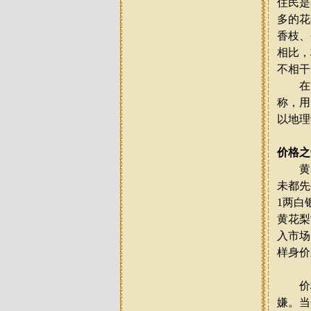
住民是
多的花
香枝、
相比，
不相干
在前
称，用
以地理
价格之
黄
未都先
1
两白
黄花梨
入市场
样身价
价格
嫌。当