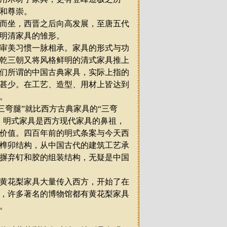
和尊崇。
而坐，西晋之后向高发展，至唐五代
明清家具的雏形。
审美习惯一脉相承。家具的形式与功
乾三朝又将风格鲜明的清式家具推上
们所谓的中国古典家具，实际上指的
甚少。在工艺、造型、用材上皆达到
。
三弯腿
”
就比西方古典家具的
“
三弯
，明式家具是西方现代家具的鼻祖，
价值。四百年前的明式条案与今天西
榫卯结构，从中国古代的建筑工艺承
摒弃钉和胶的组装结构，无疑是中国
黄花梨家具大量传入西方，开始了在
，许多著名的博物馆都有黄花梨家具
。