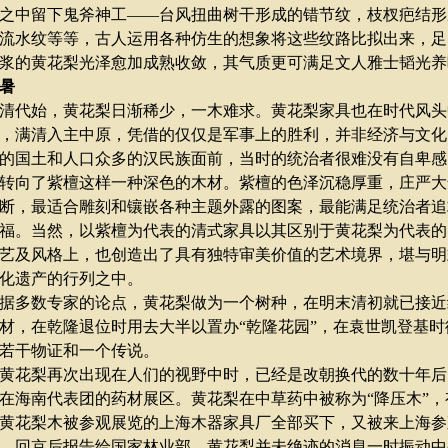
之中留下鬼斧神工
——
台风扭曲树干形成的错节纹，枝杈疤结形
流水纹等等，古人运用各种仿生的想象将这些纹路比拟出来，足
浆的黄花梨光泽愈加成熟收敛，其气质更可满足文人雅士韬光养
暑
代始，黄花梨日渐稀少，一木难求。黄花梨家具也在时代风头
，满清入主中原，凭借的仅仅是军事上的胜利，并非经济与文化
的国土和人口众多的汉民族面前，当时的统治者很难没有自卑感
转向了紫檀这样一种深色的木材。紫檀的色泽沉稳厚重，庄严大
断，最适合雕刻和镶嵌各种主题外露的图案，最能满足统治者追
福。当然，以紫檀为代表的清式家具以其区别于黄花梨为代表的
艺及风格上，也创造出了具有独特审美价值的艺术境界，堪与明
化遗产的行列之中。
多数专家的论点，黄花梨做为一个树种，在明末清初就已接近
材，在乾隆退位时用去大半以置办
“
乾隆花园
”
，在袁世凯登基时
若干物证和一个传说。
花梨再次出现在人们的视野中时，已经是改朝换代的数十年后
在海南代表团的药材展区。黄花梨在中草药中被称为
“
降压木
”
，
黄花梨木被参观展览的上海木器家具厂全部买下，又被来上海参
，回京后报告给国家林业部，黄花梨并未绝迹的消息一时振动中