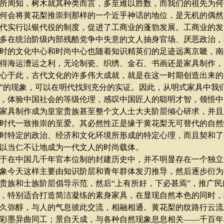
周知，树木就其种类而言，多至难以胜数，而我们的祖先为何
何会将黄花梨推崇到那样的一个近乎神话的地位，是无机的偶然
实行以银代役的制度，促进了工商业的蓬勃发展。工商业的发
多在统治阶级内部残酷党争中失意的文人抽身官场、厌恶政治，
时的文化中心和时尚中心也随着知识精英们的足迹远离京畿，南
得海运漕运之利，无论制瓷、织绣、金石、书画还是家具制作，
心于此，古代文化的许多伟大成就，就是在这一时期创造出来的
”
的现象，可以在明代找到充分的实证。因此，从明式家具中我
，体验中国社会的等级伦理，感叹中国匠人的聪明才智，领悟中
具制作成为皇室贵族甚至整个文人士大夫阶层倾心研求，并且
时代一致推崇的至爱。其必然性正是缘于黄花梨无可替代的自然
时特定的政治、经济和文化环境所形成的特定心理，而且契和了
以当仁不让地成为一代文人的时尚载体。
在中国几千年官本位制的封建历史中，并不明显存在一个独立
象今天这样主要由知识阶层和青年群体发刃推导，然后逐步衍为
贵族和士族阶层倡导示范，然后
“
上有所好，下必甚焉
”
，推广民
，特别适合打造简洁凝练的素身家具，在显现自然本色的同时，
久弥醇，与人的气息彼此交流，相融相通。黄花梨的纹路行云流
彩墨异曲同工；景自天成，与各种自然现象息息相关
——
千百年