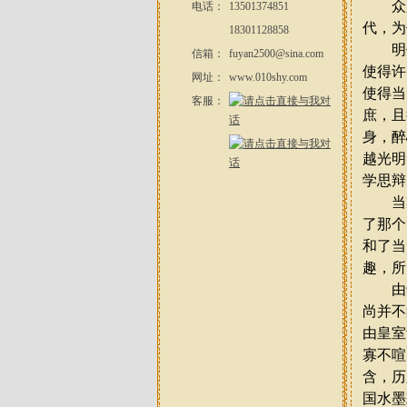
众所
电话：
13501374851
代，为
18301128858
明代
信箱：
fuyan2500@sina.com
使得许
网址：
www.010shy.com
使得当
客服：
庶，且
身，醉
越光明
学思辩
当家
了那个
和了当
趣，所
由于
尚并不
由皇室
寡不喧
含，历
国水墨