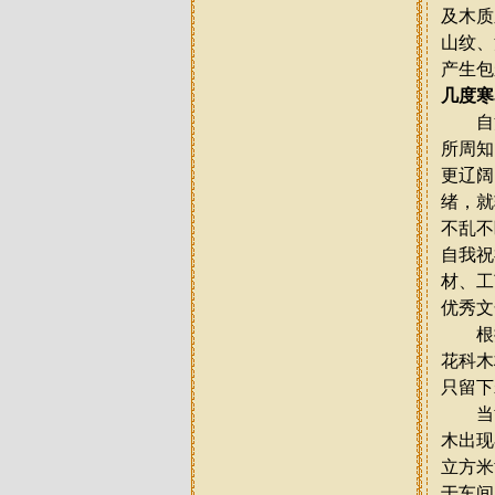
及木质
山纹、
产生包
几度寒
自清
所周知
更辽阔
绪，就
不乱不
自我祝
材、工
优秀文
根据
花科木
只留下
当黄
木出现
立方米
于车间