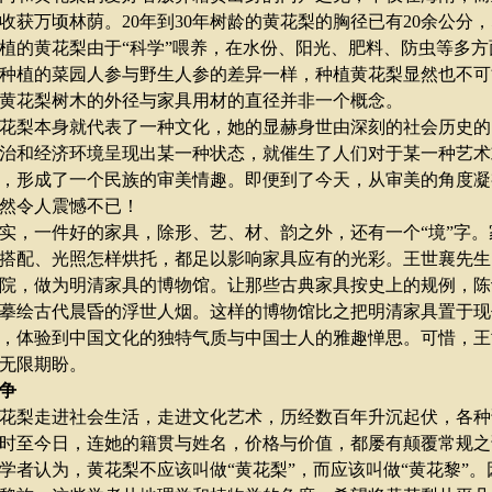
收获万顷林荫。
20
年到
30
年树龄的黄花梨的胸径已有
20
余公分，
植的黄花梨由于
“
科学
”
喂养，在水份、阳光、肥料、防虫等多方
种植的菜园人参与野生人参的差异一样，种植黄花梨显然也不可
黄花梨树木的外径与家具用材的直径并非一个概念。
梨本身就代表了一种文化，她的显赫身世由深刻的社会历史的
治和经济环境呈现出某一种状态，就催生了人们对于某一种艺术
，形成了一个民族的审美情趣。即便到了今天，从审美的角度凝
然令人震憾不已！
，一件好的家具，除形、艺、材、韵之外，还有一个
“
境
”
字。
搭配、光照怎样烘托，都足以影响家具应有的光彩。王世襄先生
院，做为明清家具的博物馆。让那些古典家具按史上的规例，陈
摹绘古代晨昏的浮世人烟。这样的博物馆比之把明清家具置于现
，体验到中国文化的独特气质与中国士人的雅趣惮思。可惜，王
无限期盼。
争
梨走进社会生活，走进文化艺术，历经数百年升沉起伏，各种
时至今日，连她的籍贯与姓名，价格与价值，都屡有颠覆常规之
者认为，黄花梨不应该叫做
“
黄花梨
”
，而应该叫做
“
黄花黎
”
。