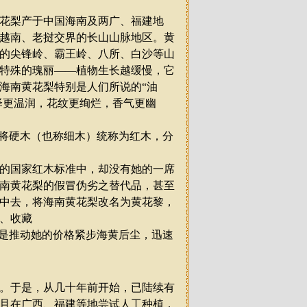
花梨产于中国海南及两广、福建地
越南、老挝交界的长山山脉地区。黄
的尖锋岭、霸王岭、八所、白沙等山
特殊的瑰丽
——
植物生长越缓慢，它
海南黄花梨特别是人们所说的
“
油
泽更温润，花纹更绚烂，香气更幽
将硬木（也称细木）统称为红木，分
的国家红木标准中，却没有她的一席
南黄花梨的假冒伪劣之替代品，甚至
中去，将海南黄花梨改名为黄花黎，
、收藏
是推动她的价格紧步海黄后尘，迅速
。于是，从几十年前开始，已陆续有
且在广西、福建等地尝试人工种植，