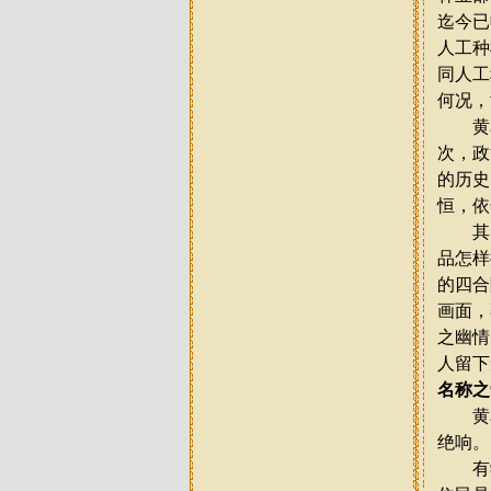
迄今已
人工种
同人工
何况，
黄花
次，政
的历史
恒，依
其实
品怎样
的四合
画面，
之幽情
人留下
名称之
黄花
绝响。
有学