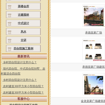
茶楼会所
古建园林
中式设计
风水
承德皇家广场
古训
四合院施工案例
最新资讯
·
乡村四合院设计注意什么？
承德皇家广场建筑
·
现代四合院、中式四合院别墅、农
村最适合四合院
·
乡村四合院设计注意什么？
·
农村建造300平方米小型四合院？
·
农村建造300平方米小型四合院？
客服中心
金龙皇家广场建筑