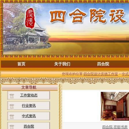
首页
关于我们
四合院
您现在的位置:
四合院设计庆德工作室
>
中式
文章导航
工作室动态
行业资讯
中式资讯
四合院
四合院-官邸书房