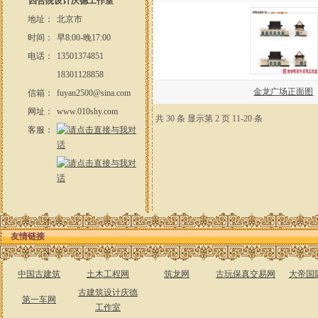
四合院设计庆德工作室
地址：
北京市
时间：
早8:00-晚17:00
电话：
13501374851
18301128858
金龙广场正面图
信箱：
fuyan2500@sina.com
网址：
www.010shy.com
共 30 条 显示第 2 页 11-20 条
客服：
友情链接
中国古建筑
土木工程网
筑龙网
古玩保真交易网
大帝国
古建筑设计庆德
第一车网
工作室