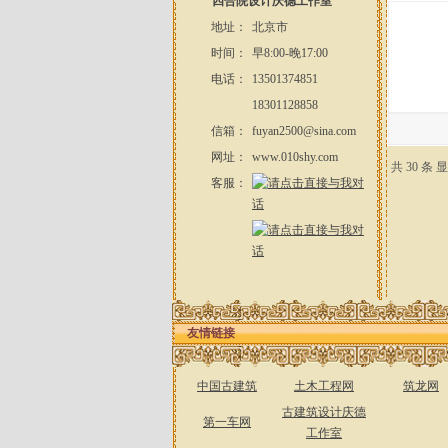
四合院设计庆德工作室
地址：
北京市
时间：
早8:00-晚17:00
电话：
13501374851
18301128858
信箱：
fuyan2500@sina.com
网址：
www.010shy.com
共 30 条 显
客服：
友情链接
中国古建筑
土木工程网
筑龙网
古建筑设计庆德
第一车网
工作室