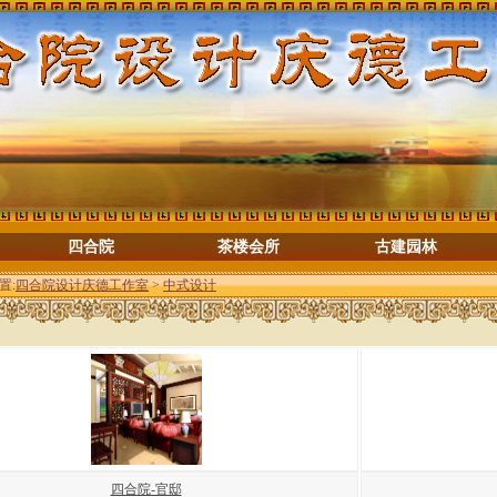
四合院
茶楼会所
古建园林
置:
四合院设计庆德工作室
>
中式设计
四合院-官邸