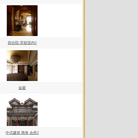
四合院-官邸室内2
金庭
中式建筑 商务 会所2