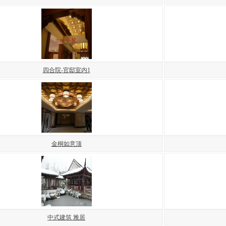
四合院-官邸室内1
金桐如意顶
中式建筑 雅居