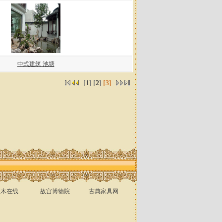
中式建筑 池塘
[
1
]
[
2
]
[3]
土木在线
故宫博物院
古典家具网