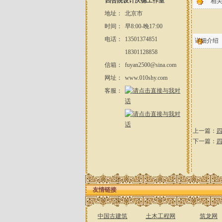
四合院设计庆德工作室
相
地址：
北京市
时间：
早8:00-晚17:00
电话：
13501374851
详细介绍
18301128858
信箱：
fuyan2500@sina.com
网址：
www.010shy.com
客服：
上一篇：
四
下一篇：
四
友情链接
中国古建筑
土木工程网
筑龙网