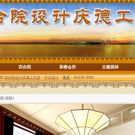
四合院
茶楼会所
古建园林
置:
四合院设计庆德工作室
>
中式设计
>
雅居
> 四合院-官邸1
院-官邸1