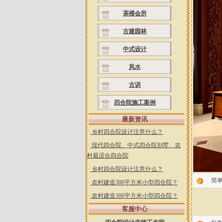
茶楼会所
古建园林
中式设计
风水
古训
四合院施工案例
最新资讯
·
乡村四合院设计注意什么？
·
现代四合院、中式四合院别墅、农
村最适合四合院
·
乡村四合院设计注意什么？
简
·
农村建造300平方米小型四合院？
·
农村建造300平方米小型四合院？
客服中心