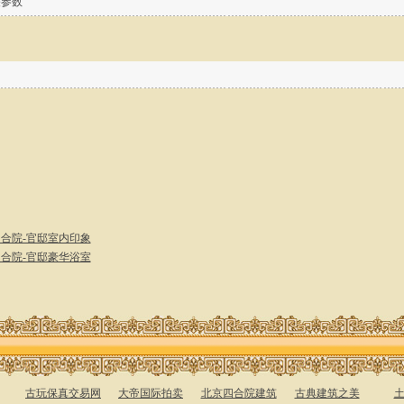
关参数
合院-官邸室内印象
合院-官邸豪华浴室
古玩保真交易网
大帝国际拍卖
北京四合院建筑
古典建筑之美