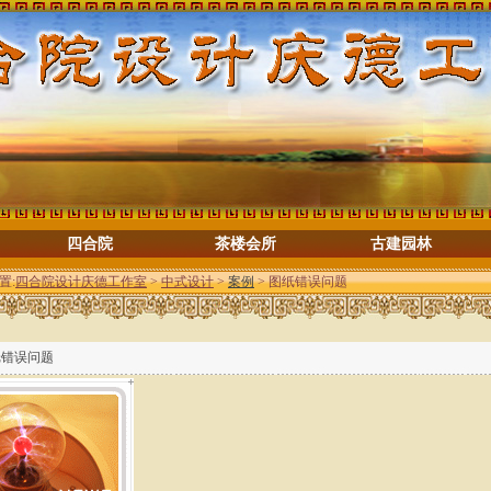
四合院
茶楼会所
古建园林
置:
四合院设计庆德工作室
>
中式设计
>
案例
> 图纸错误问题
纸错误问题