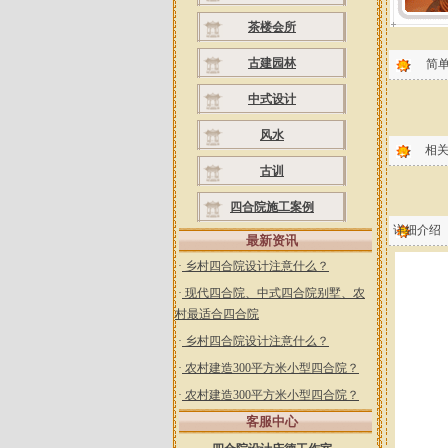
茶楼会所
古建园林
简
中式设计
风水
相
古训
四合院施工案例
详细介绍
最新资讯
·
乡村四合院设计注意什么？
·
现代四合院、中式四合院别墅、农
村最适合四合院
·
乡村四合院设计注意什么？
·
农村建造300平方米小型四合院？
·
农村建造300平方米小型四合院？
客服中心