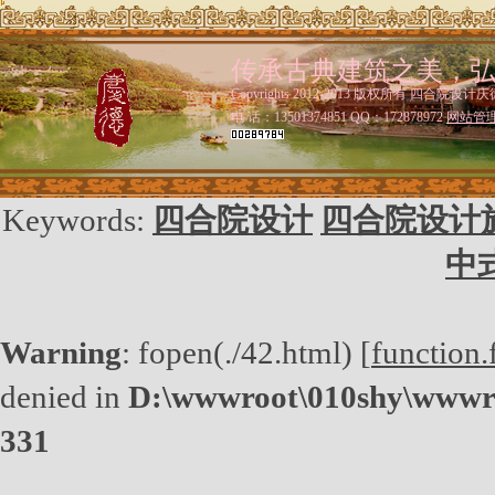
传承古典建筑之美，
Copyrights 2012-2013 版权所有 四合院设计庆
电 话：13501374851 QQ：172878972
网站管
Keywords:
四合院设计
四合院设计
中
Warning
: fopen(./42.html) [
function.
denied in
D:\wwwroot\010shy\wwwro
331