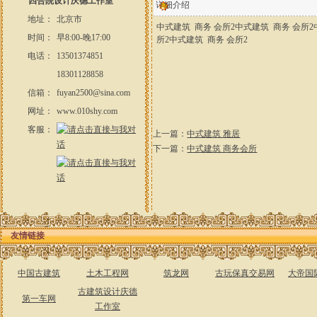
四合院设计庆德工作室
详细介绍
地址：
北京市
中式建筑 商务 会所2中式建筑 商务 会所2
时间：
早8:00-晚17:00
所2中式建筑 商务 会所2
电话：
13501374851
18301128858
信箱：
fuyan2500@sina.com
网址：
www.010shy.com
客服：
上一篇：
中式建筑 雅居
下一篇：
中式建筑 商务会所
友情链接
中国古建筑
土木工程网
筑龙网
古玩保真交易网
大帝国
古建筑设计庆德
第一车网
工作室