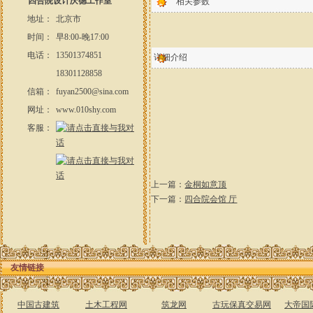
四合院设计庆德工作室
相关参数
地址：
北京市
时间：
早8:00-晚17:00
电话：
13501374851
详细介绍
18301128858
信箱：
fuyan2500@sina.com
网址：
www.010shy.com
客服：
上一篇：
金桐如意顶
下一篇：
四合院会馆 厅
友情链接
中国古建筑
土木工程网
筑龙网
古玩保真交易网
大帝国