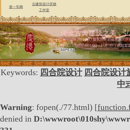
古建筑设计庆德
第一车网
工作室
传承古典建筑之美，
Copyrights 2012-2013 版权所有 四合院设计庆
电 话：13501374851 QQ：172878972
网站管
Keywords:
四合院设计
四合院设计
中
Warning
: fopen(./77.html) [
function.
denied in
D:\wwwroot\010shy\wwwro