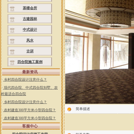
茶楼会所
古建园林
中式设计
风水
古训
四合院施工案例
最新资讯
·
乡村四合院设计注意什么？
·
现代四合院、中式四合院别墅、农
村最适合四合院
·
乡村四合院设计注意什么？
简单描述
·
农村建造300平方米小型四合院？
·
农村建造300平方米小型四合院？
客服中心