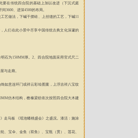
为此要在传统四合院的基础上加以改进（下沉式庭
600、进深4500的布局。
工艺做法，下碱干摆砖、上丝缝的工艺，下碱11
景，人们在此小景中尽享中国传统古典文化深邃的
台明石为150MM厚。2、四合院地面采用官式尺二
房屋与走廊。
油饰如意连环门或祥云彩绘图案，上浮吉祥八宝纹
50MM仿木结构，檐椽梁枋依次按照四合院大木建
》走马板 《瑶池蟠桃盛会》之盛况。漆活：施涂
法轮、宝伞、金鱼（双鱼）、宝瓶（贯）、莲花、