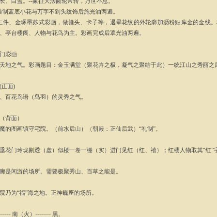
长、白盖。--象征大法圆轮常转，万世不息。
绘制蓝底小花与万字不到头纹饰后施光油两遍。
三件、金琢墨苏式彩画，做箍头、卡子等，退晕花纹的外轮廓加沥粉贴库金的金线
、亭台楼阁、人物与花鸟为主。彩画完成后罩光油两遍。
门彩画
天地之气。彩画题目：金玉满堂（聚花卉之极，凝气之聚结于此）一统江山之秀丽之
(正面)
、百花鸟语（鸟羽）的灵秀之气。
（背面）
魔的图画镇守宅院。（前水后山）（朝殿：正仙后武）“礼制”。
垂花门玲珑剔透（虚）似楼一卷一棚（实）进门见红（红、禧）；红楼人物取其“红”
廊是闲游的场所。需要极聚秀山、百草之能是。
院乃为“福”海之地。正神巍座的场所。
------ 南（火）-------- 黑。