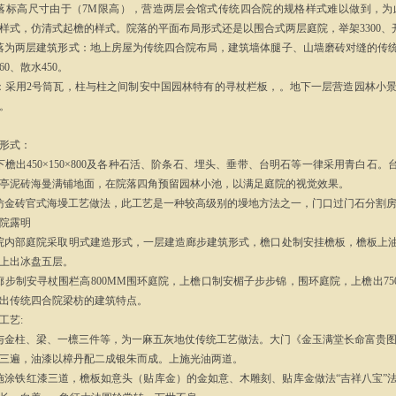
落标高尺寸由于（7M限高），营造两层会馆式传统四合院的规格样式难以做到，
样式，仿清式起檐的样式。院落的平面布局形式还是以围合式两层庭院，举架3300、开间3
落为两层建筑形式：地上房屋为传统四合院布局，建筑墙体腿子、山墙磨砖对缝的传统
0、散水450。
：采用2号筒瓦，柱与柱之间制安中国园林特有的寻杖栏板，。地下一层营造园林小
。
形式：
下檐出450×150×800及各种石活、阶条石、埋头、垂带、台明石等一律采用青白石。
亭泥砖海曼满铺地面，在院落四角预留园林小池，以满足庭院的视觉效果。
仿金砖官式海墁工艺做法，此工艺是一种较高级别的墁地方法之一，门口过门石分割
院露明
院内部庭院采取明式建造形式，一层建造廊步建筑形式，檐口处制安挂檐板，檐板上
上出冰盘五层。
廊步制安寻杖围栏高800MM围环庭院，上檐口制安楣子步步锦，围环庭院，上檐出7
出传统四合院梁枋的建筑特点。
工艺:
与金柱、梁、一檩三件等，为一麻五灰地仗传统工艺做法。大门《金玉满堂长命富贵图
三遍，油漆以樟丹配二成银朱而成。上施光油两道。
施涂铁红漆三道，檐板如意头（贴库金）的金如意、木雕刻、贴库金做法“吉祥八宝”