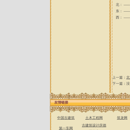
北： ----
东： ----
西： ----
上一篇：
北
下一篇：没
友情链接
中国古建筑
土木工程网
筑龙网
古建筑设计庆德
第一车网