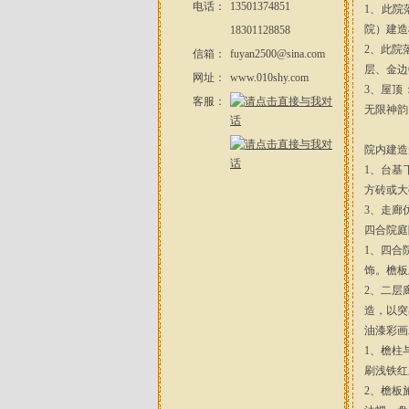
电话：
13501374851
1、此院
院）建造
18301128858
2、此院
信箱：
fuyan2500@sina.com
层、金边6
网址：
www.010shy.com
3、屋顶
客服：
无限神韵
院内建造
1、台基
方砖或大
3、走廊
四合院庭
1、四合
饰。檐板
2、二层
造，以突
油漆彩画
1、檐柱
刷浅铁红
2、檐板