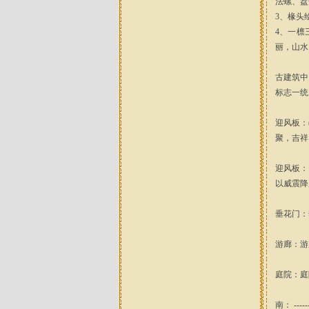
法螺、盘
3、椽头
4、一檩
丽，山水
古建筑中
标志一统
迎风板：
聚，吉祥
迎风板：
以威震降
垂花门：
游廊：游
庭院：庭
南： -----