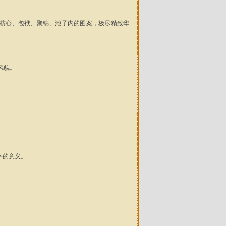
。枋心、包袱、聚锦、池子内的图案，极尽精致华
风貌。
字的意义。